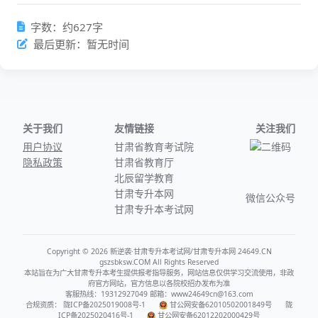
字数：约627字
最后更新：暂无时间
关于我们
友情链接
关注我们
用户协议
甘肃省教育考试院
隐私政策
甘肃省教育厅
北辰留学教育
甘肃专升本网
微信公众号
甘肃专升本考试网
Copyright © 2026 新逆袭·甘肃专升本考试网/甘肃专升本网 24649.CN
gszsbksw.COM All Rights Reserved
本站旨在为广大甘肃专升本考生提供报考指导服务，网站信息仅供学习交流使用，非政
府官方网站，官方信息以各院校招办发布为准
客服热线：19312927049 邮箱：www24649cn@163.com
合规资质：
陇ICP备2025019008号-1
甘公网安备62010502001849号
陇
ICP备2025020416号-1
甘公网安备62012202000429号