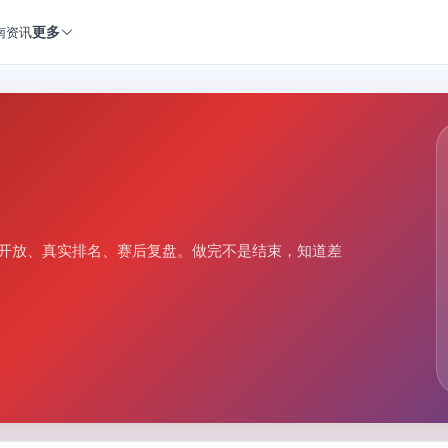
更多
南
资讯
开放、真实排名、赛后复盘。做完不是结束，知道差