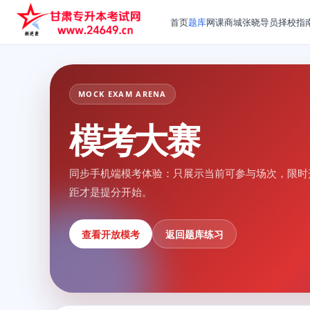
首页
题库
网课
商城
张晓导员
择校指
MOCK EXAM ARENA
模考大赛
同步手机端模考体验：只展示当前可参与场次，限时
距才是提分开始。
查看开放模考
返回题库练习