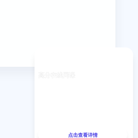
高分在线网课
专业老师在线指导，随时随地学习
已有
1,248
名同学报名
最近测试分数提升
35分
，提升率
28%
点击查看详情