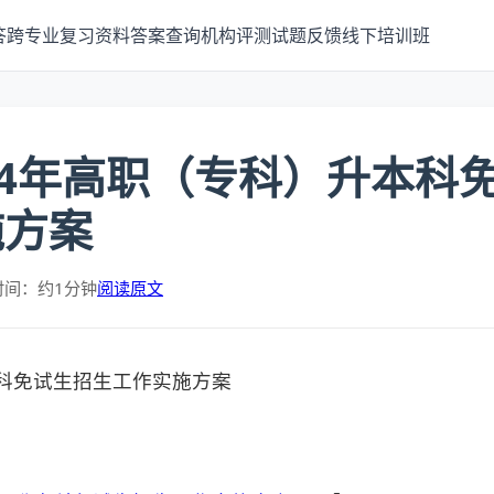
答
跨专业
复习资料
答案查询
机构评测
试题反馈
线下培训班
24年高职（专科）升本科
施方案
时间：约1分钟
阅读原文
本科免试生招生工作实施方案