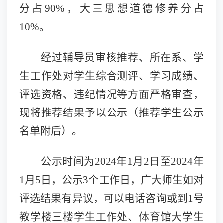
分占90%，大三思想道德修养分占
10%。
经过
辅导员
审核推荐、所在系
、学
生工作
处
对学生
综合测评、
学习成绩
、
评选资格、违纪情况等方面
严格审查
，
现
将推荐结果予以公示
（
推荐
学生
公示
名单附后）。
公示时间为
20
24
年
1
月
2
日至
2024
年
1
月
5
日，公示
3个工作日
，广大师生如对
评选结果有异议，
可以电话咨询或
到
1号
教学楼三楼学生
工作处
、
体育馆大学生