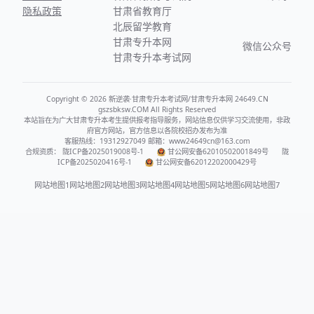
隐私政策
甘肃省教育厅
北辰留学教育
甘肃专升本网
微信公众号
甘肃专升本考试网
Copyright © 2026 新逆袭·甘肃专升本考试网/甘肃专升本网 24649.CN
gszsbksw.COM All Rights Reserved
本站旨在为广大甘肃专升本考生提供报考指导服务，网站信息仅供学习交流使用，非政
府官方网站，官方信息以各院校招办发布为准
客服热线：19312927049 邮箱：www24649cn@163.com
合规资质：
陇ICP备2025019008号-1
甘公网安备62010502001849号
陇
ICP备2025020416号-1
甘公网安备62012202000429号
网站地图1
网站地图2
网站地图3
网站地图4
网站地图5
网站地图6
网站地图7