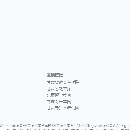
友情链接
甘肃省教育考试院
甘肃省教育厅
北辰留学教育
甘肃专升本网
甘肃专升本考试网
t © 2026 新逆袭·甘肃专升本考试网/甘肃专升本网 24649.CN gszsbksw.COM All Rights