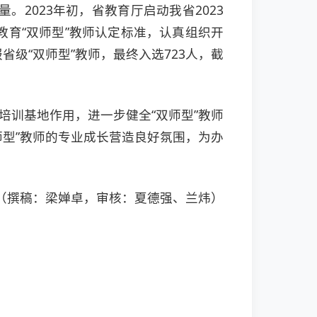
2023年初，省教育厅启动我省2023
教育“双师型”教师认定标准，认真组织开
级“双师型”教师，最终入选723人，截
培训基地作用，进一步健全“双师型”教师
师型”教师的专业成长营造良好氛围，为办
（撰稿：梁婵卓，审核：夏德强、兰炜）