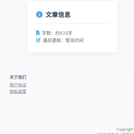
文章信息
字数：约572字
最后更新：暂无时间
关于我们
用户协议
隐私政策
Copyrigh