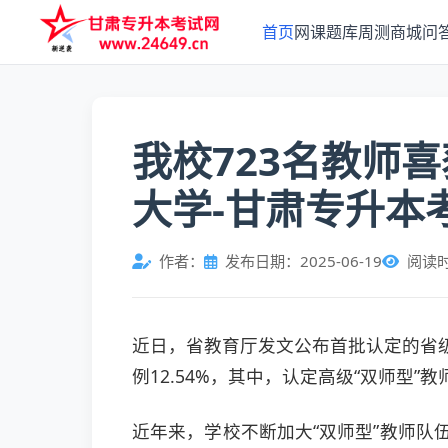
首页
网课
题库
周测
商城
问
我校723名教师
大学-甘肃专升本
作者：
发布日期：2025-06-19
阅读
近日，省教育厅发文公布首批认定的省级“
例12.54%，其中，认定高级“双师型”教师
近年来，学校不断加大“双师型”教师