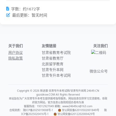
字数：约1672字
最后更新：暂无时间
关于我们
友情链接
关注我们
用户协议
甘肃省教育考试院
隐私政策
甘肃省教育厅
北辰留学教育
甘肃专升本网
微信公众号
甘肃专升本考试网
Copyright © 2026 新逆袭·甘肃专升本考试网/甘肃专升本网 24649.CN
gszsbksw.COM All Rights Reserved
本站旨在为广大甘肃专升本考生提供报考指导服务，网站信息仅供学习交流使用，非政
府官方网站，官方信息以各院校招办发布为准
客服热线：19312927049 邮箱：www24649cn@163.com
合规资质：
陇ICP备2025019008号-1
甘公网安备62010502001849号
陇
ICP备2025020416号-1
甘公网安备62012202000429号