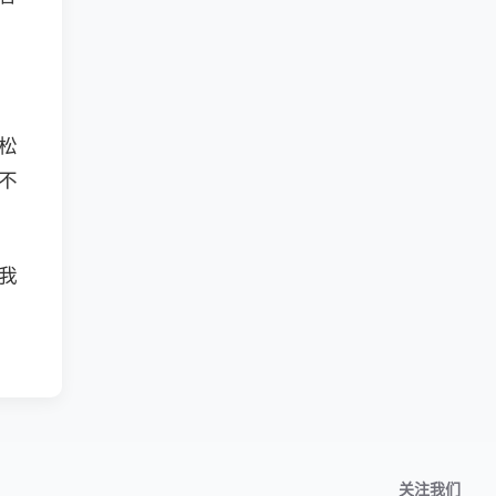
松
不
我
关注我们