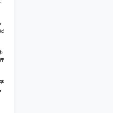
，
。
记
科
理
学
，