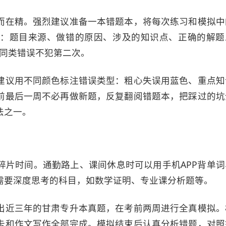
而在精。强烈建议准备一本错题本，将每次练习和模拟中
：题目来源、做错的原因、涉及的知识点、正确的解题
保同类错误不犯第二次。
建议用不同颜色标注错误类型：粗心失误用蓝色、重点知
前最后一周不必再做新题，反复翻阅错题本，把踩过的坑
法之一。
碎片时间。通勤路上、课间休息时可以用手机APP背单词
需要深度思考的科目，如数学证明、专业课分析题等。
出近三年的甘肃专升本真题，在考前两周进行全真模拟。
卡和作文写作全部完成。模拟结束后认真分析错题，对照