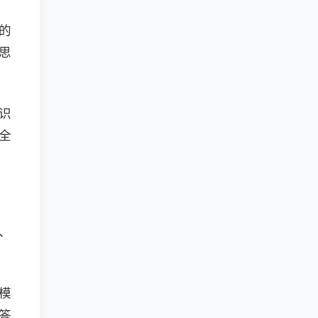
的
思
识
全
、
模
答