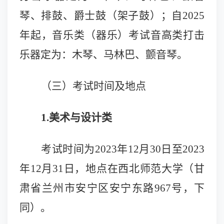
琴、排鼓、爵士鼓（架子鼓）；自2
025
年起，音乐类（器乐）考试音高类打击
乐器定为：木琴、马林巴、颤音琴。
（三）考试时间及地点
1.美术与设计类
考试时间为202
3
年1
2
月3
0
日至202
3
年1
2
月3
1
日，地点在西北师范大学（甘
肃省兰州市安宁区安宁东路967号，下
同）。