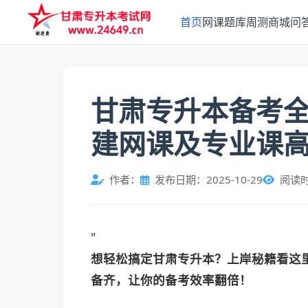
首页
网课
题库
周测
商城
问
甘肃专升本备考
建网课及专业课
作者：
发布日期：2025-10-29
阅读
"
想轻松搞定甘肃专升本？上岸秘籍看这
备齐，让你的备考效率翻倍！