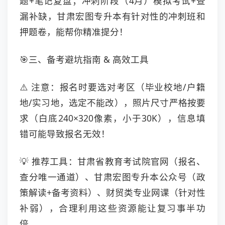
题+笔记复盘；冲刺阶段（4月）模拟考试+查
漏补缺，甘肃宏图专升本有针对性的冲刺班和
押题卷，能帮你精准提分！
🎯三、备考避坑指南 & 高效工具
⚠️ 注意：报名时要选对考区（毕业校地/户籍
地/实习地，选定不能改），照片尺寸严格按要
求（白底240×320像素，小于30K），信息填
错可能导致报名无效！
💡 推荐工具：甘肃省教育考试院官网（报名、
查分唯一通道）、甘肃宏图专升本公众号（政
策解读+备考资料）、财贸类专业网课（针对性
补弱），合理利用这些资源能让复习事半功
倍。