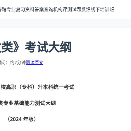
答
跨专业
复习资料
答案查询
机构评测
试题反馈
线下培训班
牧类》考试大纲
时间：约7分钟
阅读原文
高校高职（专科）升本科统一考试
类专业基础能力测试大纲
（2024
年版）