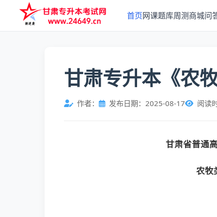
首页
网课
题库
周测
商城
问
甘肃专升本《农
作者：
发布日期：2025-08-17
阅读
甘肃省普通
农牧