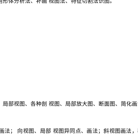
使用形体分析法、补画 视图法、特征切割法识图。
。
。
图、局部视图、各种剖 视图、局部放大图、断面图、简化画
、画法； 向视图、局部 视图异同点、画法；斜视图画法，