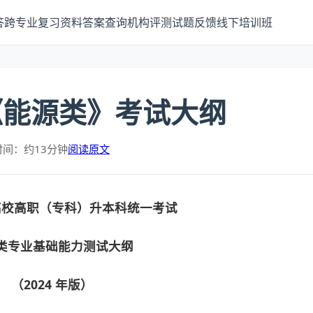
答
跨专业
复习资料
答案查询
机构评测
试题反馈
线下培训班
《能源类》考试大纲
时间：约13分钟
阅读原文
高校高职（专科）升本科统一考试
类专业基础能力测试大纲
（2024
年版）