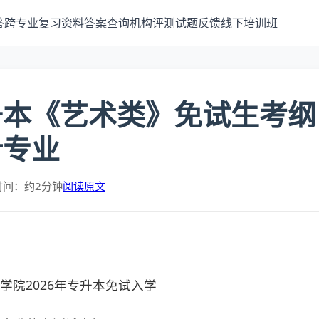
答
跨专业
复习资料
答案查询
机构评测
试题反馈
线下培训班
升本《艺术类》免试生考纲
计专业
时间：约2分钟
阅读原文
学院2026年专升本免试入学