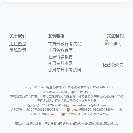
关于我们
友情链接
关注我们
用户协议
甘肃省教育考试院
隐私政策
甘肃省教育厅
北辰留学教育
甘肃专升本网
微信公众号
甘肃专升本考试网
Copyright © 2026 新逆袭·甘肃专升本考试网/甘肃专升本网 24649.CN
gszsbksw.COM All Rights Reserved
本站旨在为广大甘肃专升本考生提供报考指导服务，网站信息仅供学习交流使用，非政
府官方网站，官方信息以各院校招办发布为准
客服热线：19312927049 邮箱：www24649cn@163.com
合规资质：
陇ICP备2025019008号-1
甘公网安备62010502001849号
陇
ICP备2025020416号-1
甘公网安备62012202000429号
网站地图1
网站地图2
网站地图3
网站地图4
网站地图5
网站地图6
网站地图7