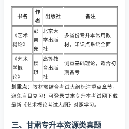
作
书名
出版社
备注
者
彭
北京大
《艺术
多省份专升本常用教
吉
学出版
概论》
材，知识点系统全面
象
社
《艺术
高等教
杨
侧重基础理论，适合初
学概
育出版
琪
期备考
论》
社
划重点
：教材需结合考试大纲标注重点章节，
避免盲目复习！可登录甘肃专升本考试网下载
最新《艺术概论考试大纲》对照学习。
三、甘肃专升本资源类真题