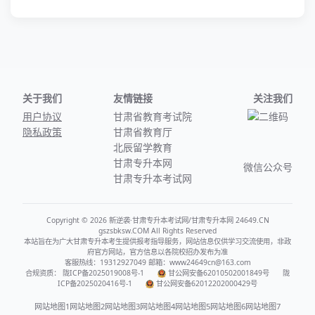
关于我们
友情链接
关注我们
用户协议
甘肃省教育考试院
隐私政策
甘肃省教育厅
北辰留学教育
甘肃专升本网
微信公众号
甘肃专升本考试网
Copyright © 2026 新逆袭·甘肃专升本考试网/甘肃专升本网 24649.CN
gszsbksw.COM All Rights Reserved
本站旨在为广大甘肃专升本考生提供报考指导服务，网站信息仅供学习交流使用，非政
府官方网站，官方信息以各院校招办发布为准
客服热线：19312927049 邮箱：www24649cn@163.com
合规资质：
陇ICP备2025019008号-1
甘公网安备62010502001849号
陇
ICP备2025020416号-1
甘公网安备62012202000429号
网站地图1
网站地图2
网站地图3
网站地图4
网站地图5
网站地图6
网站地图7