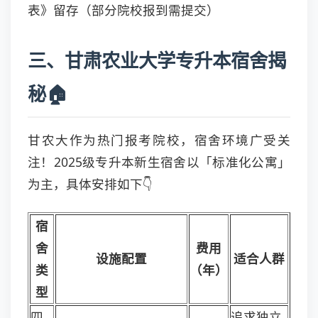
表》留存（部分院校报到需提交）
三、甘肃农业大学专升本宿舍揭
秘🏠
甘农大作为热门报考院校，宿舍环境广受关
注！2025级专升本新生宿舍以「标准化公寓」
为主，具体安排如下👇
宿
舍
费用
设施配置
适合人群
类
（年）
型
四
追求独立