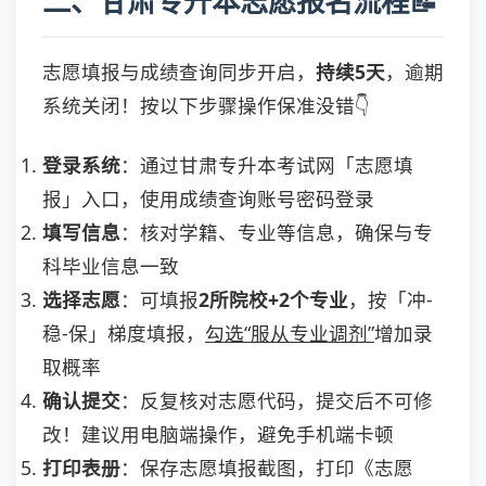
二、甘肃专升本志愿报名流程📝
志愿填报与成绩查询同步开启，
持续5天
，逾期
系统关闭！按以下步骤操作保准没错👇
登录系统
：通过甘肃专升本考试网「志愿填
报」入口，使用成绩查询账号密码登录
填写信息
：核对学籍、专业等信息，确保与专
科毕业信息一致
选择志愿
：可填报
2所院校+2个专业
，按「冲-
稳-保」梯度填报，
勾选“服从专业调剂”
增加录
取概率
确认提交
：反复核对志愿代码，提交后不可修
改！建议用电脑端操作，避免手机端卡顿
打印表册
：保存志愿填报截图，打印《志愿