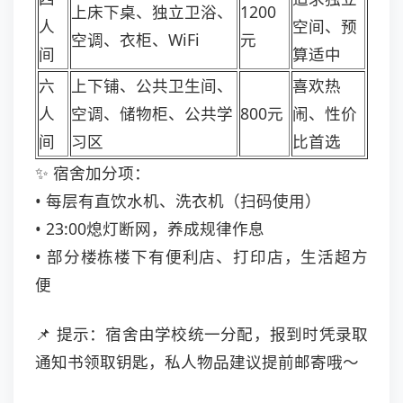
上床下桌、独立卫浴、
1200
人
空间、预
空调、衣柜、WiFi
元
间
算适中
六
上下铺、公共卫生间、
喜欢热
人
空调、储物柜、公共学
800元
闹、性价
间
习区
比首选
✨ 宿舍加分项：
• 每层有直饮水机、洗衣机（扫码使用）
• 23:00熄灯断网，养成规律作息
• 部分楼栋楼下有便利店、打印店，生活超方
便
📌 提示：宿舍由学校统一分配，报到时凭录取
通知书领取钥匙，私人物品建议提前邮寄哦～