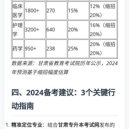
临床
12%（缩招
1800+
270
15%
医学
20%）
护理
16%（缩招
3200+
640
20%
学
20%）
20%（缩招
药学
950+
238
25%
20%）
数据来源：甘肃省教育考试院历年公示，2024
年预测基于缩招幅度估算
四、2024备考建议：3个关键行
动指南
精准定位专业
：结合
甘肃专升本考试网
发布的