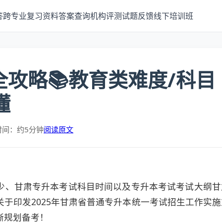
答
跨专业
复习资料
答案查询
机构评测
试题反馈
线下培训班
全攻略📚教育类难度/科目
懂
时间：约5分钟
阅读原文
少、甘肃专升本考试科目时间以及专升本考试考试大纲甘
于印发2025年甘肃省普通专升本统一考试招生工作实施
晰规划备考！