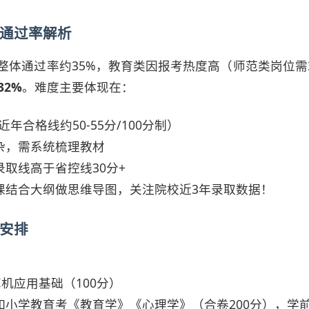
与通过率解析
本整体通过率约35%，教育类因报考热度高（师范类岗位需
32%
。难度主要体现在：
合格线约50-55分/100分制）
杂，需系统梳理教材
取线高于省控线30分+
课结合大纲做思维导图，关注院校近3年录取数据！
安排
算机应用基础（100分）
如小学教育考《教育学》《心理学》（合卷200分），学