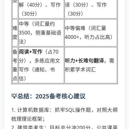
型
解（40分）、写作
译（30分）、写作
（30分）
（30分）
中等（词汇量约
难
中等偏难（词汇量
3500，侧重基础语
度
4000+，听力占比高）
法）
备
阅读+写作
（占70
考
分），多练应用文
听力+长难句翻译
，需
重
写作（通知、书
积累学术词汇
点
信）
💡总结：2025备考核心建议
1. 计算机数据库：抓牢SQL操作题，对照大纲
梳理理论框架；
2. 建筑类考生：目标总分冲200分，公共课英