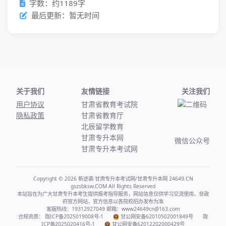
字数：约1189字
最后更新：暂无时间
关于我们
友情链接
关注我们
用户协议
甘肃省教育考试院
隐私政策
甘肃省教育厅
北辰留学教育
甘肃专升本网
微信公众号
甘肃专升本考试网
Copyright © 2026 新逆袭·甘肃专升本考试网/甘肃专升本网 24649.CN
gszsbksw.COM All Rights Reserved
本站旨在为广大甘肃专升本考生提供报考指导服务，网站信息仅供学习交流使用，非政
府官方网站，官方信息以各院校招办发布为准
客服热线：19312927049 邮箱：www24649cn@163.com
合规资质：
陇ICP备2025019008号-1
甘公网安备62010502001849号
陇
ICP备2025020416号-1
甘公网安备62012202000429号