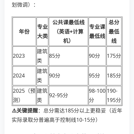
划微调）：
公共课最低线
总分
专业
专业课
年份
（英语+计算
最低
大类
最低线
机）
线
建筑
2023
85分
90分
175分
类
建筑
2024
90分
95分
185分
类
2025（预
建筑
98-100
190-
92-95分
测）
类
分
195分
⚠️关键提醒
：总分需达185分以上更稳妥（近年
实际录取分普遍高于控制线10-15分）