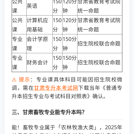
公共
150
120分
甘肃省教育考试院
英语
课
分
钟
统一命题
公共
计算机应
150
120分
甘肃省教育考试院
课
用基础
分
钟
统一命题
专业
会计学原
150
150分
招生院校联合命题
课
理
分
钟
专业
150
150分
财务会计
招生院校联合命题
课
分
钟
⚠️ 提示
：专业课具体科目可能因招生院校微
调，需在
甘肃专升本考试网
下载当年《普通专
升本招生专业与考试科目对照表》确认。
三、甘肃畜牧专业能专升本吗？
能！畜牧专业属于「农林牧渔大类」，2025年