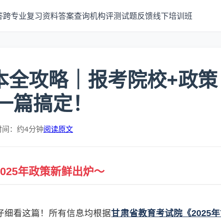
答
跨专业
复习资料
答案查询
机构评测
试题反馈
线下培训班
升本全攻略｜报考院校+政策
一篇搞定！
时间：约4分钟
阅读原文
025年政策新鲜出炉～
仔细看这篇！所有信息均根据
甘肃省教育考试院《2025