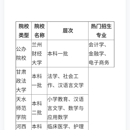
院校
院校
热门招生
层次
类型
名称
专业
兰州
会计学、
公办
财经
本科一批
金融学、
院校
大学
电子商务
甘肃
本科
法学、社会工
政法
一批
作、汉语言文学
大学
天水
小学教育、汉语
本科
师范
言文学、数学与
二批
学院
应用数学
河西
本科
临床医学、护理