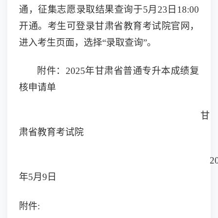
通，征集志愿录取结果查询于5月2
3
日
18:00
开通。考生可登录甘肃省教育考试院官网，
进入考生页面，选择
“录取查询”
。
附件：
202
5
年甘肃省普通专升本成绩复
核申请单
甘
肃省教育考试院
2
年
5月
9
日
附件
: