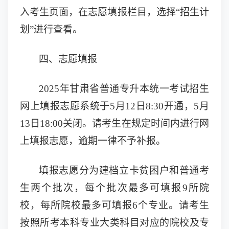
入考生页面，在志愿填报栏目，
选择
“
招生计
划
”
进行
查看。
四、志愿填报
202
5
年甘肃省普通专升本统一考试招生
网上填报志愿系统于
5月1
2
日
8:30开通，5月
1
3
日
18:00关闭。请考生在规定时间内进行网
上填报志愿，
逾期
一律不予补报。
填报志愿分
为建档立卡贫困户和普通考
生
两个批次，每个批次最多可填报
9
所院
校，每所院校最多可填报
6个专业。请
考生
按照所考本科专业大类科目对应的院校及专