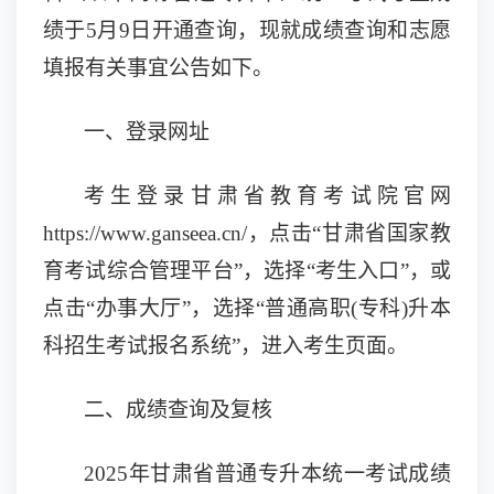
绩于
5月9日开通查询
，现就
成绩查询和志愿
填报
有关
事宜
公告如下。
一、
登录网址
考生登录甘肃省教育考试院官网
https://www.ganseea.cn/，
点击
“甘肃省国家教
育考试综合管理平台”，选择“考生入口”，或
点击“办事大厅”，选择“普通高职(专科)升本
科招生考试报名系统”，
进入
考生
页面
。
二、成绩
查询及
复核
202
5
年甘肃省普通专升本统一考试成绩