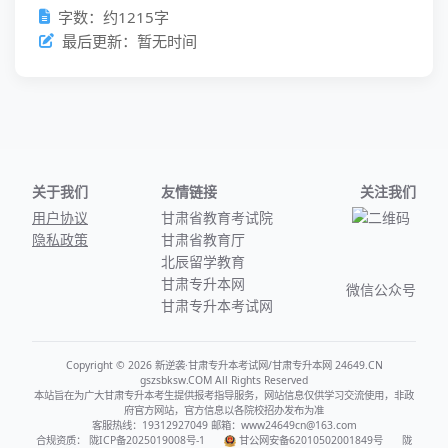
字数：约1215字
最后更新：暂无时间
关于我们
友情链接
关注我们
用户协议
甘肃省教育考试院
隐私政策
甘肃省教育厅
北辰留学教育
甘肃专升本网
微信公众号
甘肃专升本考试网
Copyright © 2026 新逆袭·甘肃专升本考试网/甘肃专升本网 24649.CN
gszsbksw.COM All Rights Reserved
本站旨在为广大甘肃专升本考生提供报考指导服务，网站信息仅供学习交流使用，非政
府官方网站，官方信息以各院校招办发布为准
客服热线：19312927049 邮箱：www24649cn@163.com
合规资质：
陇ICP备2025019008号-1
甘公网安备62010502001849号
陇