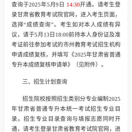
查询
于
202
5
年
5月
9
日
14:30
开通
。
请
考生登
录甘肃省教育考试院官网
，
进入考生页面，
选择
“成绩查询”。
考生如对本人成绩有异
议，请于
5月
13
日
18:00
前持本人身份证及
准
考证
前往参加考试
的市州
教育
考试招生机构
申请成绩复核，并填写《
202
5
年甘肃省普通
专升本成绩复核申请单》（见附件）。
三、招生计划查询
招生院校按照招生类别分专业编制
202
5
年甘肃省普通专升本统一考试招生专业目
录。招生专业目录查询与填报志愿同时开
通，
请
考生登录甘肃省教育考试院官网
，
进