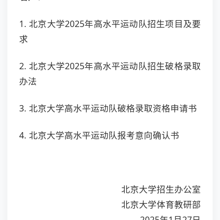
1. 北京大学2025年高水平运动队招生项目及要
求
2. 北京大学2025年高水平运动队招生破格录取
办法
3. 北京大学高水平运动队破格录取资格申请书
4. 北京大学高水平运动队报考意向确认书
北京大学招生办公室
北京大学体育教研部
2025年1月27日