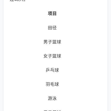
项目
田径
男子篮球
女子篮球
乒乓球
羽毛球
游泳