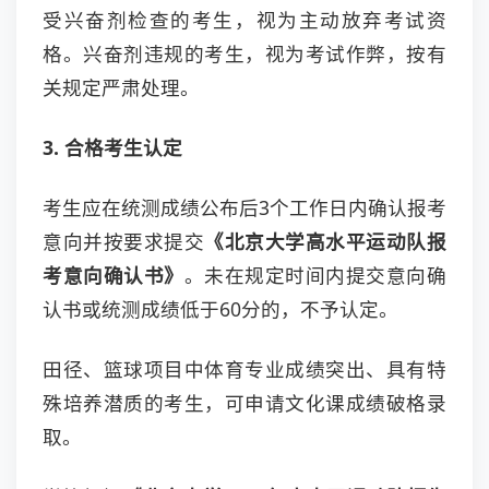
受兴奋剂检查的考生，视为主动放弃考试资
格。兴奋剂违规的考生，视为考试作弊，按有
关规定严肃处理。
3.
合格考生认定
考生应在统测成绩公布后3个工作日内确认报考
意向并按要求提交
《北京大学高水平运动队报
考意向确认书》
。未在规定时间内提交意向确
认书或统测成绩低于60分的，不予认定。
田径、篮球项目中体育专业成绩突出、具有特
殊培养潜质的考生，可申请文化课成绩破格录
取。