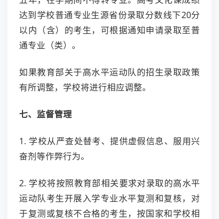
达到学校普通专业生源省份录取分数线下20分
以内（含）的考生，可根据通知申请录取至普
通专业（类）。
如果教育部关于高水平运动队的招生录取政策
有所调整，学校将进行相应调整。
七、
监督管理
1. 学校从严查处替考、提供虚假信息、服用兴
奋剂等作弊行为。
2. 学校将按照教育部相关要求对录取的高水平
运动队考生开展入学专业水平复测和复核，对
于复测或复核不合格的考生，按国家和学校相