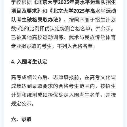
学校根据
《北京大学2025年高水平运动队招生
项目及要求》
和
《北京大学2025年高水平运动
队考生破格录取办法》
，按照不高于招生计划
数5倍的比例择优认定统测合格名单，并公示。
已被其他高校运动训练、武术与民族传统体育
专业拟录取的考生，不列入合格名单。
4.
入围考生认定
高考成绩公布后、志愿填报前，在高考文化课
成绩达到录取要求的合格考生范围内，按招生
计划和统测成绩择优确定入围考生名单，并按
规定公示。
六、
录取