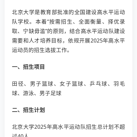
北京大学是教育部批准的全国建设高水平运动
队学校。本着“按需招生、全面衡量、择优录
取、宁缺毋滥”的原则，结合高水平运动队建设
需要和人才培养目标，依规开展2025年高水平
运动员的招生选拔工作。
一、
招生项目
田径、男子篮球、女子篮球、乒乓球、羽毛
球、游泳、男子足球
二、
招生计划
北京大学2025年高水平运动队招生总计划不超
过40人。