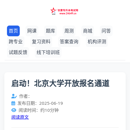
首页
网课
题库
周测
商城
问答
跨专业
复习资料
答案查询
机构评测
试题反馈
线下培训班
启动！北京大学开放报名通道
作者：
发布日期：2025-06-19
阅读时间：约10分钟
阅读原文