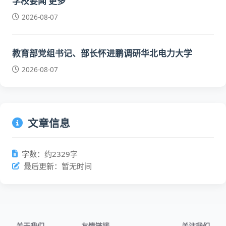
学校要闻 更多
2026-08-07
教育部党组书记、部长怀进鹏调研华北电力大学
2026-08-07
文章信息
字数：约2329字
最后更新：暂无时间
关于我们
友情链接
关注我们