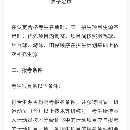
男子足球
在认定合格考生名单时，某一招生项目生源不
足时，优先项目内调整，项目间按照羽毛球、
乒乓球、游泳、田径顺序在招生计划基础上依
次补充生源。
三、
报考条件
考生须具备以下条件：
符合生源省份高考报名条件，并获得国家一级
运动员（含）以上技术等级称号。考生所持本
人运动员技术等级证书中的运动项目应与报考
的运动项目一致。各招生项目的报名条件和要