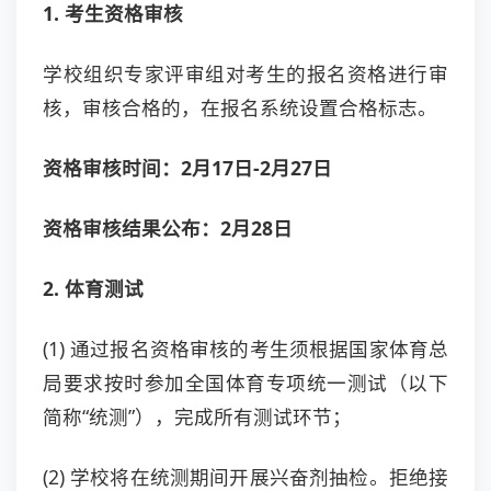
1.
考生资格审核
学校组织专家评审组对考生的报名资格进行审
核，审核合格的，在报名系统设置合格标志。
资格审核时间：
2月17日-2月27日
资格审核结果公布：
2月28日
2.
体育测试
(1) 通过报名资格审核的考生须根据国家体育总
局要求按时参加全国体育专项统一测试（以下
简称“统测”），完成所有测试环节；
(2) 学校将在统测期间开展兴奋剂抽检。拒绝接