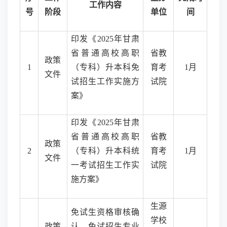
工作内容
号
阶段
单位
间
印发《
2025年甘肃
省普通高校高职
省教
政策
1
（专科）升本科免
育考
1月
文件
试招生工作实施方
试院
案》
印发《
2025年甘肃
省普通高校高职
省教
政策
2
（专科）升本科
统
育考
1月
文件
一
考试招生工作实
试院
施方案》
生源
免试生资格审核确
学校
政策
认、免试招生专业