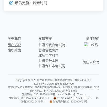
最后更新：暂无时间
关于我们
友情链接
关注我们
用户协议
甘肃省教育考试院
隐私政策
甘肃省教育厅
北辰留学教育
甘肃专升本网
微信公众号
甘肃专升本考试网
Copyright © 2026 新逆袭·甘肃专升本考试网/甘肃专升本网 24649.CN
gszsbksw.COM All Rights Reserved
本站旨在为广大甘肃专升本考生提供报考指导服务，网站信息仅供学习交流使用，非政
府官方网站，官方信息以各院校招办发布为准
客服热线：19312927049 邮箱：www24649cn@163.com
合规资质：
陇ICP备2025019008号-1
甘公网安备62010502001849号
陇
ICP备2025020416号-1
甘公网安备62012202000429号