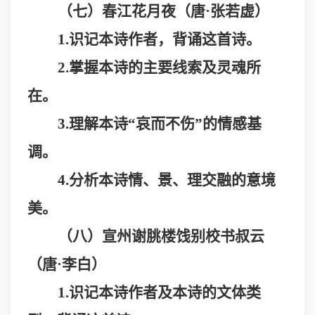
（七）春江花月夜（唐
·
张若虚）
1.识记本诗作者，背诵这首诗。
2.掌握本诗的主要线索及灵魂所
在。
3.理解本诗“哀而不伤”的情感基
调。
4.分析本诗情、景、理交融的意境
美。
（八）宣州谢朓楼饯别校书叔云
（唐
·
李白）
1.识记本诗作者及本诗的文体类