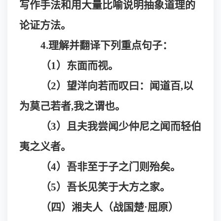
写作手法和用大量比喻说明抽象道理的
论证方法。
4.理解并翻译下列重点句子：
（
1）东面而视。
（
2）望洋向若而叹曰：闻道百,以
为莫己若者,我之谓也。
（
3）且夫我尝闻少仲尼之闻而轻伯
夷之义者。
（
4）吾非至于子之门则殆矣。
（
5）吾长见笑于大方之家。
（四）湘夫人（战国楚
·
屈原）