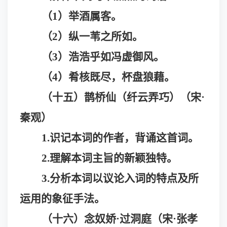
（
1）举酒
属
客。
（
2）纵一苇之所
如
。
（
3）浩浩乎如
冯
虚御风。
（
4）肴核既尽，杯盘
狼藉
。
（十五）鹊桥仙（纤云弄巧）（宋
·
秦观）
1.识记本词的作者，背诵这首词。
2.理解本词主旨的新颖独特。
3.分析本词以议论入词的特点及所
运用的象征手法。
（十六）念奴娇
·过洞庭（宋·张孝