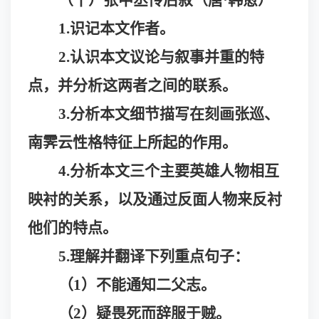
（十）张中丞传后叙（唐
·
韩愈）
1.识记本文作者。
2.认识本文议论与叙事并重的特
点，并分析这两者之间的联系。
3.分析本文细节描写在刻画张巡、
南霁云性格特征上所起的作用。
4.分析本文三个主要英雄人物相互
映衬的关系，以及通过反面人物来反衬
他们的特点。
5.理解并翻译下列重点句子：
（
1）不能通知二父志。
（
2）疑畏死而辞服于贼。