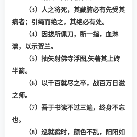
（
3）人之将死，其藏腑必有先受其
病者；引绳而绝之，其绝必有处。
（
4）因拔所佩刀，断一指，血淋
漓，以示贺兰。
（
5）抽矢射佛寺浮图,矢著其上砖
半箭。
（
6）以千百就尽之卒，战百万日滋
之师。
（
7）吾于书读不过三遍，终身不忘
也。
（
8）巡就戮时，颜色不乱，阳阳如