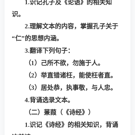
1.识记孔子及《论语》的相关知
识。
2.理解文本的内容，掌握孔子关于
“仁”的思想内涵。
3.翻译下列句子：
（
1）己所不欲，勿施于人。
（
2）举直错诸枉，能使枉者直。
（
3）居处恭，执事敬，与人忠。
4.背诵选录文本。
（二）蒹葭（《诗经》）
1.识记《诗经》的相关知识，背诵