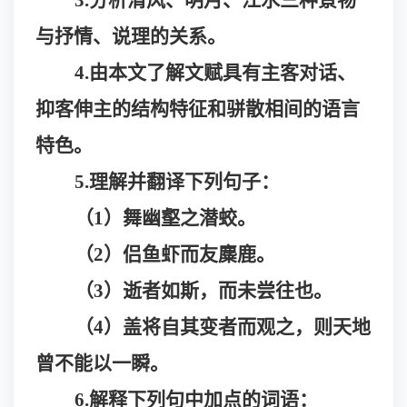
3.分析清风、明月、江水三种景物
与抒情、说理的关系。
4.
由本文了解文赋具有主客对话、
抑客伸主的结构特征和骈散相间的语言
特色。
5.
理解并翻译下列句子：
（
1）舞幽壑之潜蛟。
（
2）侣鱼虾而友麋鹿。
（
3）逝者如斯，而未尝往也。
（
4）盖将自其变者而观之，则天地
曾不能以一瞬。
6.解释下列句中加点的词语：