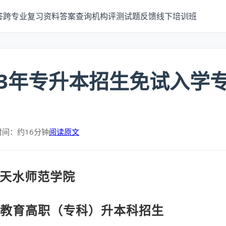
答
跨专业
复习资料
答案查询
机构评测
试题反馈
线下培训班
23年专升本招生免试入学
时间：约16分钟
阅读原文
天水师范学院
高等教育高职（专科）升本科招生