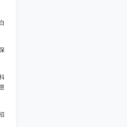
白
保
科
愿
招