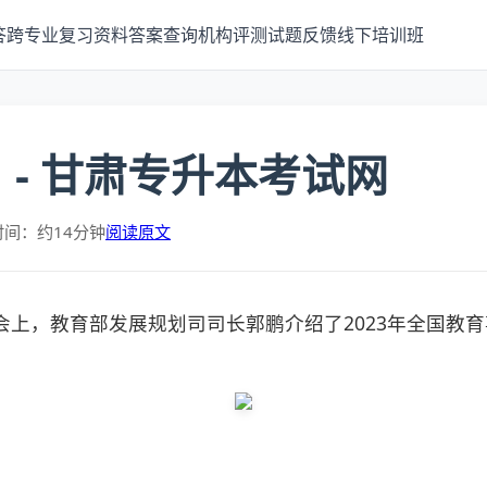
答
跨专业
复习资料
答案查询
机构评测
试题反馈
线下培训班
 - 甘肃专升本考试网
时间：约14分钟
阅读原文
会上，教育部发展规划司司长郭鹏介绍了2023年全国教