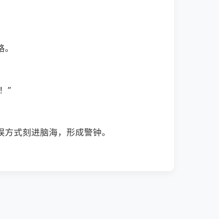
路。
！”
误方式刻进脑海，形成警钟。