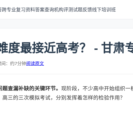
答
跨专业
复习资料
答案查询
机构评测
试题反馈
线下培训班
难度最接近高考？ - 甘肃
时间：约7分钟
阅读原文
问题查漏补缺的关键环节。
现阶段，不少高中开始组织一
？高三的三次模拟考试，分别发挥着怎样的检验作用？
？