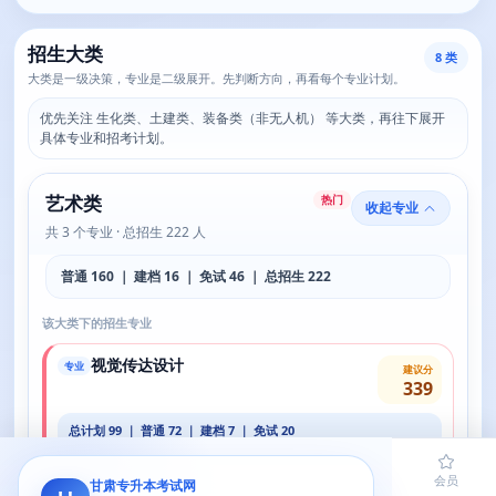
招生大类
8 类
大类是一级决策，专业是二级展开。先判断方向，再看每个专业计划。
优先关注 生化类、土建类、装备类（非无人机） 等大类，再往下展开
具体专业和招考计划。
艺术类
热门
收起专业
共 3 个专业 · 总招生 222 人
普通 160 ｜ 建档 16 ｜ 免试 46 ｜ 总招生 222
该大类下的招生专业
视觉传达设计
专业
建议分
339
总计划 99 ｜ 普通 72 ｜ 建档 7 ｜ 免试 20
学费 3800-9000/年
住宿 800-900/年
查看详情
首页
题库
导员
网课
会员
甘肃专升本考试网