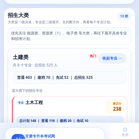
招生大类
13 类
大类是一级决策，专业是二级展开。先判断方向，再看每个专业计划。
优先关注 能源类、资源类（1）、电子类 等大类，再往下展开具体专业
和招考计划。
土建类
热门
收起专业
共 8 个专业 · 总招生 525 人
普通 403 ｜ 建档 70 ｜ 免试 52 ｜ 总招生 525
该大类下的招生专业
土木工程
专业
建议分
238
总计划 148 ｜ 普通 118 ｜ 建档 20 ｜ 免试 10
学费 19000-20000/年
住宿 1450-3000/年
查看详情
首页
题库
导员
网课
会员
甘肃专升本考试网