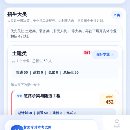
招生大类
2 类
大类是一级决策，专业是二级展开。先判断方向，再看每个专业计划。
优先关注 土建类、装备类（非无人机） 等大类，再往下展开具体专业
和招考计划。
土建类
热门
收起专业
共 1 个专业 · 总招生 50 人
普通 50 ｜ 建档 0 ｜ 免试 0 ｜ 总招生 50
该大类下的招生专业
道路桥梁与隧道工程
专业
建议分
452
总计划 50 ｜ 普通 50 ｜ 建档 0 ｜ 免试 0
学费 4000-4700/年
住宿 9000-1200/年
查看详情
首页
题库
导员
网课
会员
甘肃专升本考试网