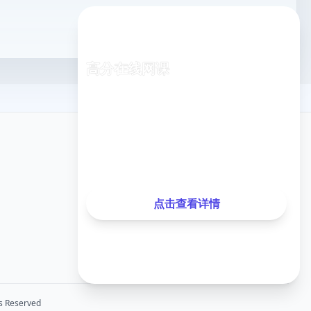
高分在线网课
专业老师在线指导，随时随地学习
已有
1,248
名同学报名
关注我们
最近测试分数提升
35分
，提升率
28%
点击查看详情
微信公众号
 Reserved