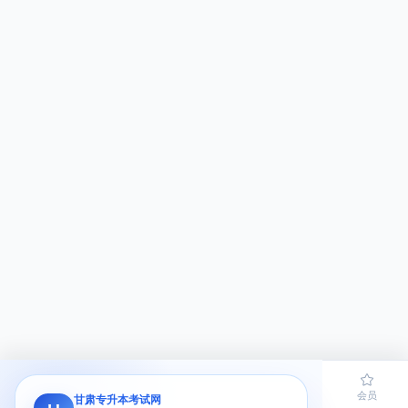
首页
题库
导员
网课
会员
甘肃专升本考试网