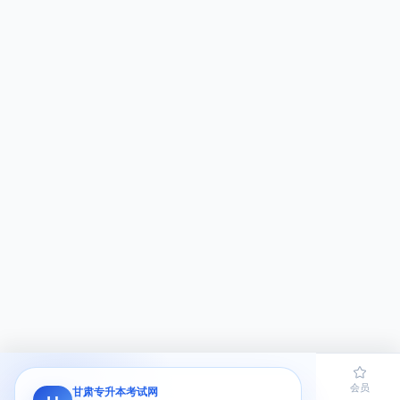
首页
题库
导员
网课
会员
甘肃专升本考试网