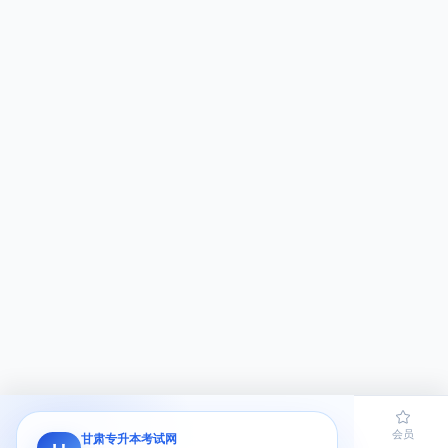
首页
题库
导员
网课
会员
甘肃专升本考试网