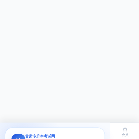
首页
题库
导员
网课
会员
甘肃专升本考试网