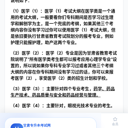
说明如下：
（1）医学（1）：医学（1）考试大纲在医学类是一个通
用的考试大纲，一般要看你们专科期间是否学习过生理
学和解刨学为主，是一个兜底的考纲，如果其他三个考
纲内容你没有学习过你可以使用医学（1）考试大纲，但
是依旧要执行甘肃省教育考试院划分的报考专业，例如
护理只能报护理，助产这两个专业。
（2）医学（2）：医学（2）专业是因为甘肃省教育考试
院说明了”所有医学类考生都可以报考应用心理学专业“设
置的，所以说如果你专科专业学习过或者其他三个考纲
大纲的内容在你专科期间没有学习过的话，你可以来报
考医学（2），享受医学（2）类的招生计划和学校。
（3）医学（3）：主要针对四个专业考生，
药学、药品
生产技术、药品质量与安全和药品经营与管理。
（4）医学（4）：主要针对，眼视光技术专业的考生。
第三：相信以上内容我已经总结的很清楚明白了，医学
（1）和（2）大家基本上都可以进行报名因为一个是适
首页
题库
导员
网课
会员
甘肃专升本考试网