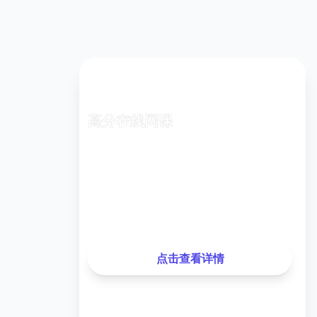
高分在线网课
专业老师在线指导，随时随地学习
已有
1,248
名同学报名
最近测试分数提升
35分
，提升率
28%
点击查看详情