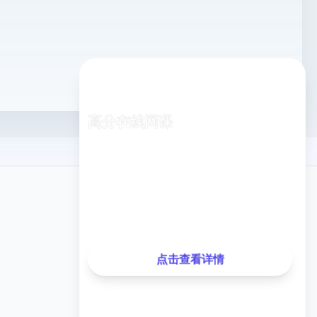
高分在线网课
专业老师在线指导，随时随地学习
已有
1,248
名同学报名
关注我们
最近测试分数提升
35分
，提升率
28%
点击查看详情
微信公众号