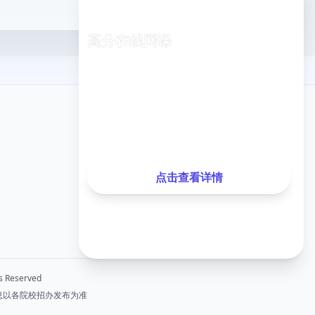
高分在线网课
专业老师在线指导，随时随地学习
已有
1,248
名同学报名
关注我们
最近测试分数提升
35分
，提升率
28%
点击查看详情
微信公众号
 Reserved
息以各院校招办发布为准