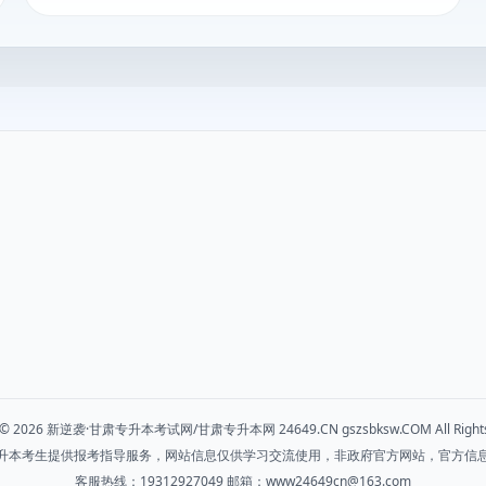
t © 2026 新逆袭·甘肃专升本考试网/甘肃专升本网 24649.CN gszsbksw.COM All Rights
升本考生提供报考指导服务，网站信息仅供学习交流使用，非政府官方网站，官方信
客服热线：19312927049 邮箱：www24649cn@163.com