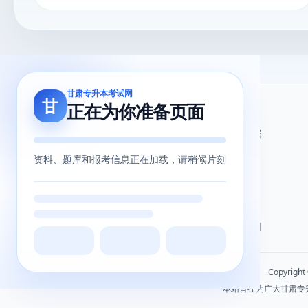
甘肃专升本考试网
甘
正在为你准备页面
关于我们
友情链接
关于我们
甘肃省教育考试院
用户协议
甘肃省教育厅
资料、题库和报考信息正在加载，请稍候片刻
隐私政策
北辰留学教育
甘肃专升本网
甘肃专升本考试网
Copyrigh
本站旨在为广大甘肃专