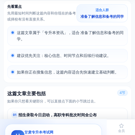
先看重点
适合人群
先用最短时间判断这篇内容和你现在的备考
准备了解信息和备考的同学
或择校有没有直接关系。
这篇文章属于「专升本资讯」，适合 准备了解信息和备考的同
学。
建议优先关注：核心信息、时间节点和后续行动建议。
如果你正在搜集信息，这篇内容适合先快速建立基础判断。
这篇文章主要包括
4节
如果你只想看关键部分，可以直接点下面的小节跳过去。
招生录取今日启动，高职专科批次时间全公布
01
就业十五五蓝图落地，技能甘肃再提速
首页
02
题库
导员
网课
会员
甘肃专升本考试网