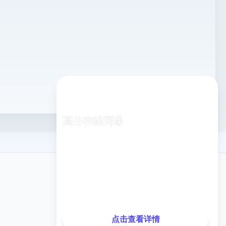
高分在线网课
专业老师在线指导，随时随地学习
已有
1,248
名同学报名
关注我们
最近测试分数提升
35分
，提升率
28%
点击查看详情
微信公众号