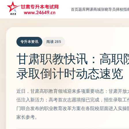
首页
题库
网课
商城
张晓导员
择校指
专升本资讯
阅读 285
甘肃职教快讯：高职
录取倒计时动态速览
近日，甘肃高职教育领域迎来多项重要动态：甘肃开放
伍注入新活力；高考首次志愿填报已完成，招生录取工
门联合发布的职业教育改革方案在各院校层面进入实操
家长参考。