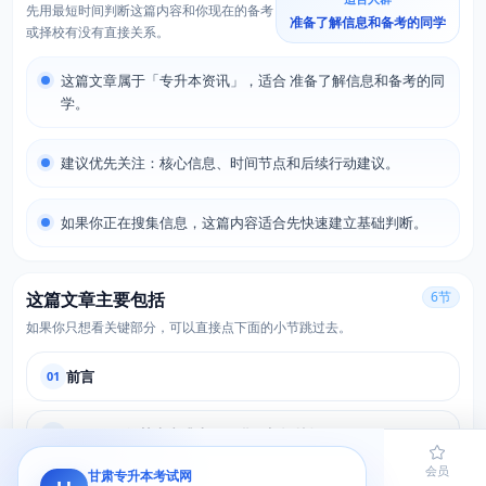
先用最短时间判断这篇内容和你现在的备考
准备了解信息和备考的同学
或择校有没有直接关系。
这篇文章属于「专升本资讯」，适合 准备了解信息和备考的同
学。
建议优先关注：核心信息、时间节点和后续行动建议。
如果你正在搜集信息，这篇内容适合先快速建立基础判断。
这篇文章主要包括
6节
如果你只想看关键部分，可以直接点下面的小节跳过去。
前言
01
一、2026年甘肃专升本录取批次与投档规则
02
首页
题库
导员
网课
会员
甘肃专升本考试网