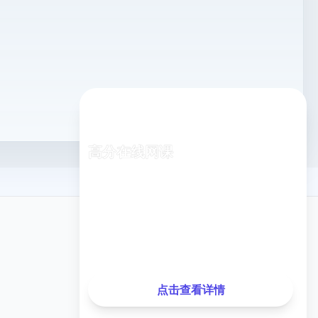
高分在线网课
专业老师在线指导，随时随地学习
已有
1,248
名同学报名
关注我们
最近测试分数提升
35分
，提升率
28%
点击查看详情
微信公众号