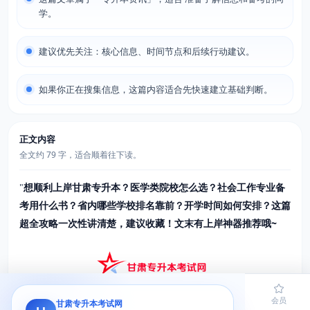
学。
建议优先关注：核心信息、时间节点和后续行动建议。
如果你正在搜集信息，这篇内容适合先快速建立基础判断。
正文内容
全文约 79 字，适合顺着往下读。
"
想顺利上岸甘肃专升本？医学类院校怎么选？社会工作专业备
考用什么书？省内哪些学校排名靠前？开学时间如何安排？这篇
超全攻略一次性讲清楚，建议收藏！文末有上岸神器推荐哦~
首页
题库
导员
网课
会员
甘肃专升本考试网
甘肃专升本是专科生提升学历的重要途径，每年都有大量考生关