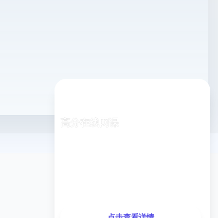
高分在线网课
专业老师在线指导，随时随地学习
已有
1,248
名同学报名
关注我们
最近测试分数提升
35分
，提升率
28%
点击查看详情