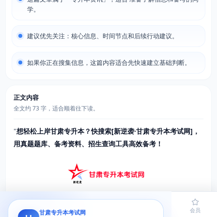
学。
建议优先关注：核心信息、时间节点和后续行动建议。
如果你正在搜集信息，这篇内容适合先快速建立基础判断。
正文内容
全文约 73 字，适合顺着往下读。
"
想轻松上岸甘肃专升本？快搜索[新逆袭·甘肃专升本考试网]，
用真题题库、备考资料、招生查询工具高效备考！
甘肃专升本备考如何避坑？本文整合广美、药学专业思维导图、
首页
题库
导员
网课
会员
甘肃专升本考试网
数学考点分布及分数线趋势，手把手教你规划备考路径，零基础