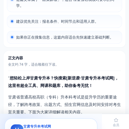
学。
建议优先关注：报名条件、时间节点和适用人群。
如果你正在搜集信息，这篇内容适合先快速建立基础判断。
正文内容
全文约 74 字，适合顺着往下读。
"
想轻松上岸甘肃专升本？快搜索[新逆袭·甘肃专升本考试网]，
这里有超全工具、网课和题库，助你备考无忧！
甘肃省普通高校高职（专科）升本科考试是提升学历的重要途
径，了解跨考政策、出题方式、招生官网信息及时间安排对考生
至关重要。下面为大家详细解读相关内容。
一、跨考政策解读
首页
题库
导员
网课
会员
甘肃专升本考试网