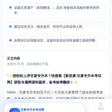
这篇文章属于「政策解读」，适合 准备报名或核对要求的同
学。
建议优先关注：报名条件、时间节点和适用人群。
如果你正在搜集信息，这篇内容适合先快速建立基础判断。
正文内容
全文约 73 字，适合顺着往下读。
"
✨想轻松上岸甘肃专升本？快搜索【新逆袭·甘肃专升本考试
网】获取专属网课和题库，备考效率翻倍！✨
Hello，甘肃专升本的宝子们！今天给大家整理了超全的报考攻
略，包含专业选择、报名流程、扩招分数趋势以及外省读书考生
的注意事项，一篇搞定所有疑问，赶紧码住！
首页
题库
导员
网课
会员
甘肃专升本考试网